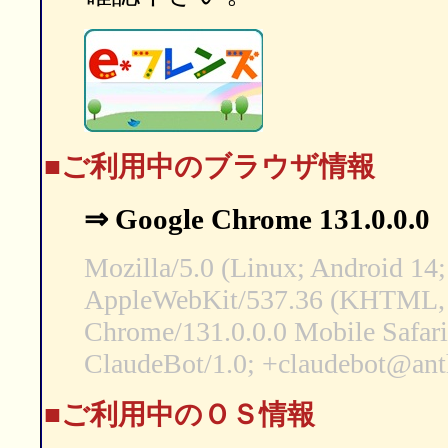
■ご利用中のブラウザ情報
⇒ Google Chrome 131.0.0.0
Mozilla/5.0 (Linux; Android 14;
AppleWebKit/537.36 (KHTML, 
Chrome/131.0.0.0 Mobile Safari
ClaudeBot/1.0; +claudebot@ant
■ご利用中のＯＳ情報